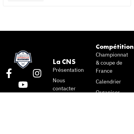
Compétition
Championnat
La CNS
& coupe de
Présentation
France
Nous
Calendrier
contacter
Organiser
une étape
La licence
skateboard