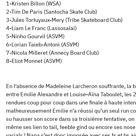
1-Kristen Billon (WSA)
2-Tim De Paris (Santocha Skate Club)
3-Jules Tortuyaux-Mery (Tribe Skateboard Club)
4-Liam Le Franc (Lassosalai)
5-Ninho Gourvil (ASVM)
6-Lorian Taieb-Antoni (ASVM)
7-Nicola Milleret (Annecy Board Club)
8-Eliot Monnet (ASVM)
En l’absence de
Madeleine Larcheron souffrante
, la 
entre
Emilie Alexandre
et
Louise-Aïna Taboulet
, les 
rendues coup pour coup dans une
finale à haute inten
malheureusement Emilie n’a réussi qu’un seul run co
su hausser son score dans sa troisième tentative, on
même ses lien to tail, feeble gind ou encore ses nos
varials !
Nana
s’est donc imposée avec ses fs et bs a