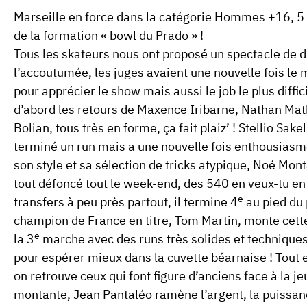
Marseille en force
dans la catégorie Hommes +16,
5
de la formation «
bowl du Prado
» !
Tous les skateurs nous ont proposé un spectacle de
l’accoutumée, les juges avaient une nouvelle fois le 
pour apprécier le show mais aussi le job le plus diffic
d’abord les retours de
Maxence Iribarne, Nathan Ma
Bolian
, tous très en forme, ça fait plaiz’ !
Stellio Sakel
terminé un run mais a une nouvelle fois enthousiasmé
son style et sa sélection de tricks atypique,
Noé Mon
tout défoncé tout le week-end, des 540 en veux-tu en v
e
transfers à peu près partout, il termine
4
au pied du
champion de France en titre,
Tom Martin
, monte cett
e
la
3
marche avec des runs très solides et techniques
pour espérer mieux dans la cuvette béarnaise ! Tout
on retrouve ceux qui font figure d’anciens face à la j
montante,
Jean Pantaléo
ramène l’argent, la puissan