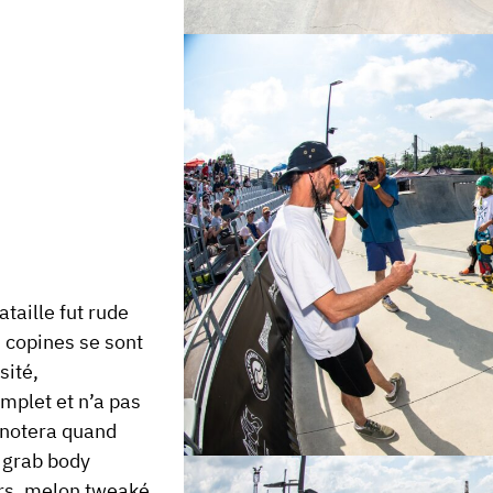
bataille fut rude
2 copines se sont
sité
,
mplet et n’a pas
 notera quand
e grab body
irs, melon tweaké