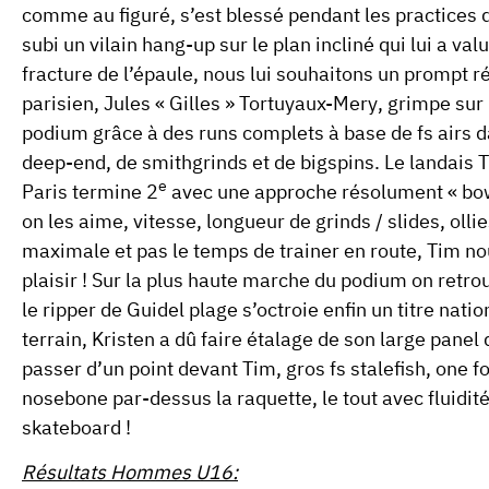
comme au figuré, s’est blessé pendant les practices de 
subi un vilain hang-up sur le plan incliné qui lui a val
fracture de l’épaule
, nous lui souhaitons un prompt r
parisien,
Jules « Gilles » Tortuyaux-Mery
, grimpe sur
podium grâce à des runs complets à base de fs airs d
deep-end, de smithgrinds et de bigspins. Le landais
T
e
Paris
termine
2
avec une approche résolument « bo
on les aime, vitesse, longueur de grinds / slides, ollies
maximale et pas le temps de trainer en route, Tim nou
plaisir ! Sur la plus haute marche du podium on retr
le ripper de Guidel plage s’octroie enfin un titre nation
terrain, Kristen a dû faire étalage de son large panel 
passer d’un point devant Tim, gros fs stalefish, one f
nosebone par-dessus la raquette, le tout avec fluidité
skateboard !
Résultats Hommes U16: