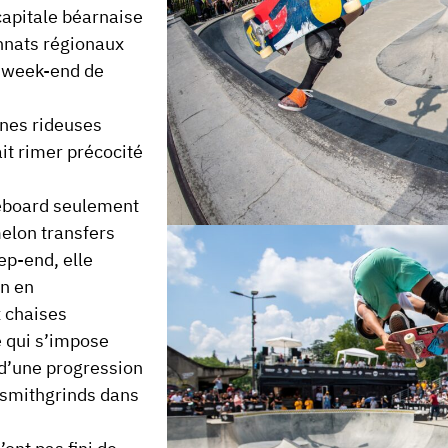
 capitale béarnaise
onnats régionaux
n week-end de
unes rideuses
ait rimer
précocité
teboard seulement
melon transfers
ep-end, elle
en en
 chaises
e qui s’impose
 d’une progression
 smithgrinds dans