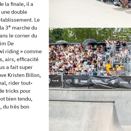
la finale, il a
u une
double
établissement. Le
e
 la
3
marche du
ans le corner du
im De
wl riding » comme
, airs, efficacité
s a fait super
ouve
Kristen Billon
,
al, rider tout-
de tricks pour
oot bien tendu,
, du très bon