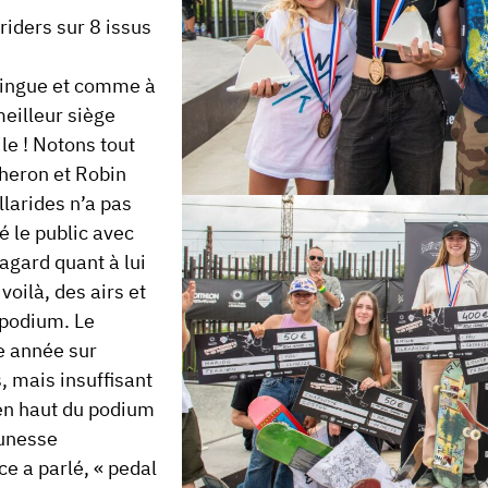
 riders sur 8
issus
 dingue et comme à
meilleur siège
ile ! Notons tout
theron
et
Robin
llarides
n’a pas
 le public avec
tagard
quant à lui
oilà, des airs et
 podium. Le
e année sur
, mais insuffisant
 en haut du podium
eunesse
ce a parlé, «
pedal