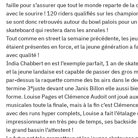
faille pour s’assurer que tout le monde reparte de la
avec le sourire ! 120 riders qualifiés sur les champi
se sont donc retrouvés autour du bowl palois pour u
skateboard qui restera dans les annales !
Tout comme en street la semaine précédente, les je
étaient présentes en force, et la jeune génération a f
avec qualité
!
India Chabbert
en est l’exemple parfait, 1 an de ska
et la jeune landaise est capable de passer des gros 
par-dessus la raquette comme des bs airs dans le de
e
termine 3
juste devant une
Janis Billon
elle aussi bi
forme.
Louise Pages
et
Clémence Audoit
ont joué aux
musicales toute la finale, mais à la fin c’est Clémenc
avec des runs hyper complets, Louise a fait l’étalage
impressionnante en très peu de temps, ses backside
le grand bassin l’attestent !