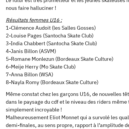
Le futur est très prometteur et les jeunes skateuses n
nous faire halluciner !
Résultats femmes U16 :
1-Clémence Audoit (les Salles Gosses)
2-Louise Pages (Santocha Skate Club)
3-India Chabbert (Santocha Skate Club)
4-Janis Billon (ASVM)
5-Romane Monlezun (Bordeaux Skate Culture)
6-Meije Herry (Mo Skate Club)
7-Anna Billon (WSA)
8-Nayla Romy (Bordeaux Skate Culture)
Même constat chez les
garçons U16
, de nouvelles t
dans le paysage du cdf et le niveau des riders même t
simplement incroyable !
Malheureusement
Eliot Monnet
qui a survolé les qual
demi-finales, au sens propre, rapport à l’amplitude de